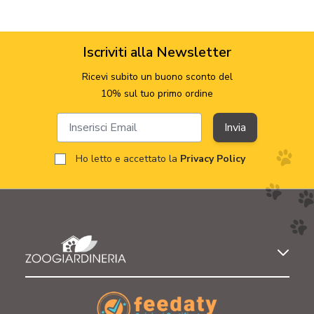
Iscriviti alla Newsletter
Ricevi subito un buono sconto del
10% sul tuo primo ordine
Indirizzo email
Invia
Ho letto e accettato la
Privacy Policy